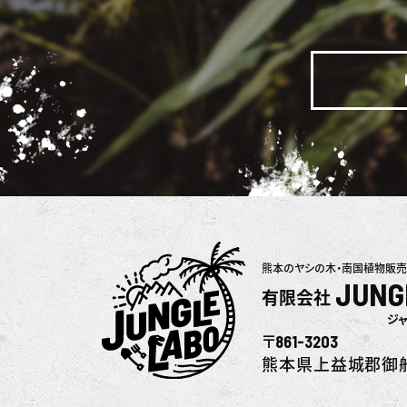
熊本のヤシの木・南国植物販売
JUNG
有限会社
ジ
861-3203
〒
熊本県上益城郡御船