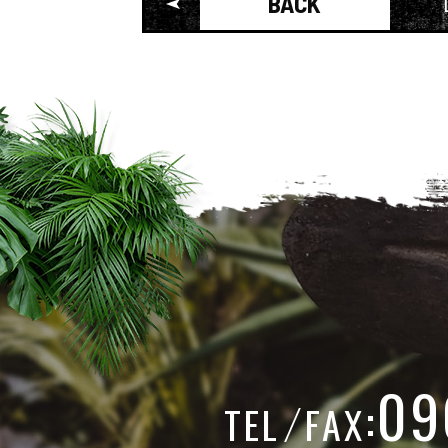
BACK
09
:
TEL
FAX