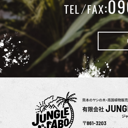
09
:
TEL
FAX
熊本のヤシの木・南国植物販売
JUNG
有限会社
ジ
861-3203
〒