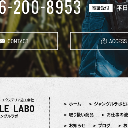
-
-
6
200
8953
平
電話受付
CONTACT
ACCESS
・エクステリア施工会社
ホーム
ジャングルラボと
LE LABO
取り扱い商品
お仕事の流
ャングルラボ
お知らせ
ブログ
お