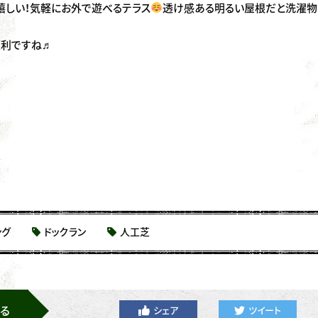
嬉しい！気軽にお外で遊べるテラス
透け感ある明るい屋根だと洗濯物
便利ですね♬
ング
ドックラン
人工芝
る
シェア
ツイート