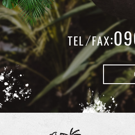
09
:
TEL
FAX