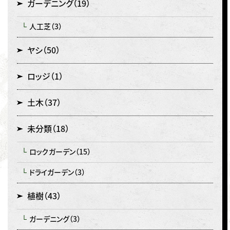
ガーデニング
（19）
人工芝
（3）
ヤシ
（50）
ロッジ
（1）
土木
（37）
未分類
（18）
ロックガーデン
（15）
ドライガーデン
（3）
植樹
（43）
ガーデニング
（3）