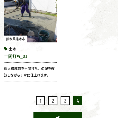
熊本県熊本市
土木
土間打ち_01
個人様邸前を土間打ち。 勾配を確
認しながら丁寧に仕上げます。
1
2
3
4