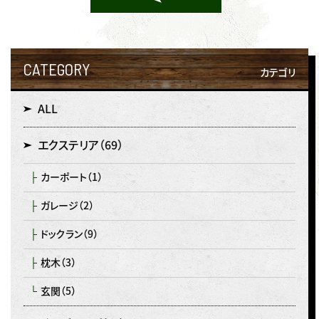
CATEGORY
カテゴリ
ALL
エクステリア
（69）
カーポート
（1）
ガレージ
（2）
ドックラン
（9）
枕木
（3）
玄関
（5）