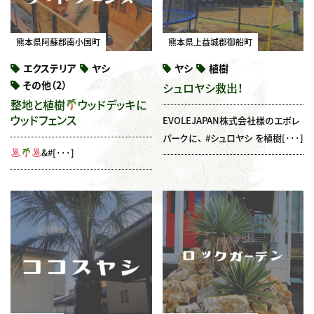
熊本県阿蘇郡南小国町
熊本県上益城郡御船町
エクステリア
ヤシ
ヤシ
植樹
その他（2）
シュロヤシ救出！
整地と植樹
ウッドデッキに
ウッドフェンス
EVOLEJAPAN株式会社様のエボレ
パークに、 #シュロヤシ を植樹[･･･]
&#[･･･]