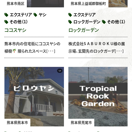
熊本市南区
熊本県上益城郡御船町
エクステリア
ヤシ
エクステリア
その他（1）
ロックガーデン
その他（1）
ココスヤシ
ロックガーデン
熊本市内の住宅街にココスヤシの
株式会社S A B U R O K U様の展
植樹
限られたスペース[･･･]
示場、玄関先のロックガーデ[･･･]
熊本県熊本市
熊本県荒尾市