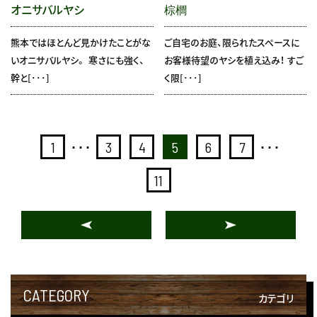
オニサバルヤシ
棕櫚
熊本ではほとんど見かけたことがな
ご自宅のお庭、限られたスペースに
いオニサバルヤシ。 寒さにも強く、
お客様待望のヤシを植え込み！ すご
幹と[･･･]
く限[･･･]
1
･･･
3
4
5
6
7
･･･
11
CATEGORY
カテゴリ