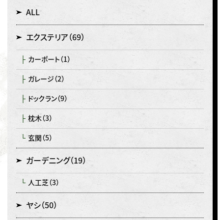
ALL
エクステリア
（69）
カーポート
（1）
ガレージ
（2）
ドックラン
（9）
枕木
（3）
玄関
（5）
ガーデニング
（19）
人工芝
（3）
ヤシ
（50）