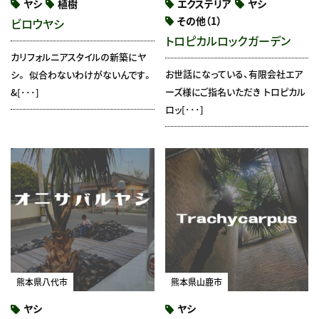
ヤシ
植樹
エクステリア
ヤシ
その他（1）
ビロウヤシ
トロピカルロックガーデン
カリフォルニアスタイルの新築にヤ
お世話になっている、有限会社エア
シ。 似合わないわけがないんです。
ーズ様にご指名いただき トロピカル
&[･･･]
ロッ[･･･]
熊本県八代市
熊本県山鹿市
ヤシ
ヤシ