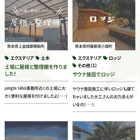
熊本県上益城郡御船町
熊本県阿蘇郡南小国町
エクステリア
土木
エクステリア
ロッジ
その他（1）
土場に屋根と整理棚を作りま
した！
サウナ施設でロッジ
jungle labo事務所近くの土場に大
サウナ施設施工に伴いロッジも建て
きく便利な屋根を付けましたよ[･･･]
ちゃいました大工さんのお力添えが
いるの[･･･]